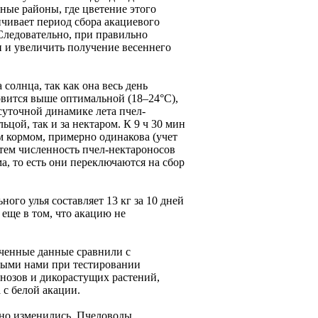
рные районы, где цветение этого
ичивает период сбора акациевого
Следовательно, при правильно
и и увеличить получение весеннего
солнца, так как она весь день
новится выше оптимальной (18–24°С),
суточной динамике лета пчел-
ьцой, так и за нектаром. К 9 ч 30 мин
 кормом, примерно одинакова (учет
атем численность пчел-нектароносов
а, то есть они переключаются на сбор
ого улья составляет 13 кг за 10 дней
 еще в том, что акацию не
ченные данные сравнили с
нными нами при тестировании
нозов и дикорастущих растений,
 с белой акации.
нно изменились. Пчеловоды,