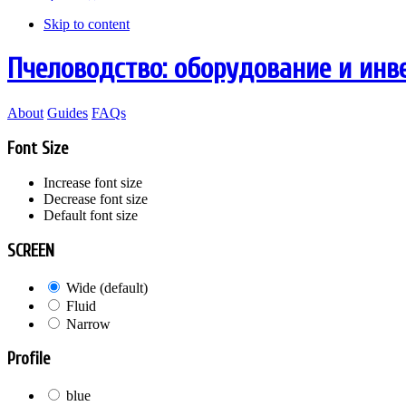
Skip to content
Пчеловодство: оборудование и инв
About
Guides
FAQs
Font Size
Increase font size
Decrease font size
Default font size
SCREEN
Wide (default)
Fluid
Narrow
Profile
blue