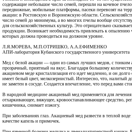
содержащие небольшое число семей, перешли на кочевое пчело
передвижные, мобильные платформы, пасеки перевозят на терр
акации: в Ростовскую и Воронежскую области. Сельскохозяйст
число семей до минимума, а во многих пчелы вообще отсутству
для сельскохозяйственных культур. Это отрицательно сказывает
продукции. Возникает необходимость привлекать к опылению ч
которых должна проводиться на должном уровне.
Л.Я.МОРЕВА, М.П.ОТРИШКО, А.А.ЕФИМЕНКО
АПИ-лаборатория Кубанского государственного университета
Мед с белой акации — один из самых лучших медов, с тонким 
прозрачный, приятный на вкус. Благодаря большому количеству
акациевом меде кристаллизация его идет медленно, и он долго
имеет белый цвет, мелкозернистый. Интересно, что, налитый д
не заметен в сосуде. Создается впечатление, что перед вами сто
В народной медицине акациевый мед применяется для лечения
отхаркивающее, вяжущее, кровоостанавливающее средство, ре
кишечника, снимает изжогу.
При заболеваниях глаз. Акациевый мед развести в теплой воде 
качестве капель и примочек.
При язвенной болезни желудка и двенадцатиперстной кишки. Р