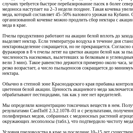
случаях требуется быстрое перебазирование пасек в более севе
медоноса наступает на 2–3 недели позднее. Такая кочевка увел
меда, который составляет 45–50% валового урожая на Кубани. 
организованной кочевке можно продлить сбор нектара с акаци
меда в крае.
Пчелы продуктивно работают на акации белой вплоть до захода 
выделяет нектар. Если температура воздуха в течение дня ста
нектаровыделение сокращается, но не прекращается. Согласно 
фуражиров в 8 ч пчелы летят на цветки акации белой как за пыл
численность насекомых, вылетевших за белковым и углеводным
вели 3 мин). Такое равенство держится примерно около часа, з
резко возрастает, а число пыльценосов сокращается до минимум
нектара.
Обычно в степной зоне Краснодарского края прибавка контрольн
цветения белой акации. Ценность акациевого меда заключается
обрабатывают пестицидами, так как у нее нет вредителей.
Мы определяли концентрацию токсичных веществ в нем. Полу
результатами СанПиН 2.3.2.1078–01 и с результатами, получе
полифлерных медов, собранных с медоносных растений агроце
окружающих лесополосы (табл.), что подтвердило чистоту меда
Условия пчеловодства в крае за последние 10–15 лет существе