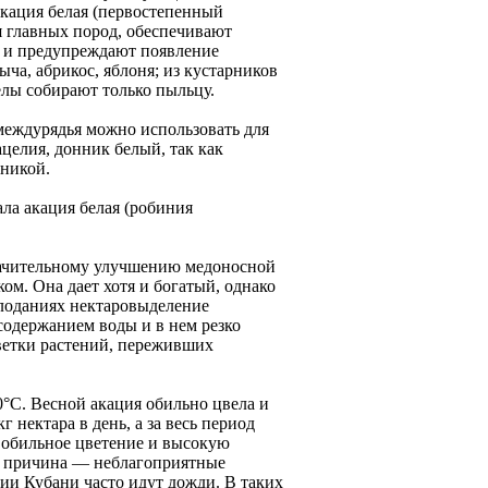
акация белая (первостепенный
я главных пород, обеспечивают
у и предупреждают появление
ыча, абрикос, яблоня; из кустарников
елы собирают только пыльцу.
междурядья можно использовать для
целия, донник белый, так как
хникой.
ала акация белая (робиния
начительному улучшению медоносной
ком. Она дает хотя и богатый, однако
лоданиях нектаровыделение
содержанием воды и в нем резко
ветки растений, переживших
0°С. Весной акация обильно цвела и
 нектара в день, а за весь период
е обильное цветение и высокую
й; причина — неблагоприятные
рии Кубани часто идут дожди. В таких