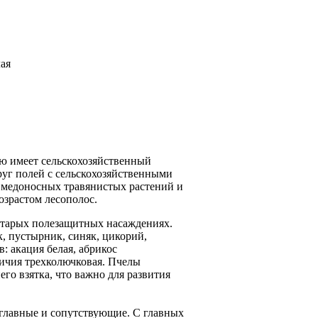
ая
ью имеет сельскохозяйственный
круг полей с сельскохозяйственными
в медоносных травянистых растений и
озрастом лесополос.
старых полезащитных насаждениях.
к, пустырник, синяк, цикорий,
: акация белая, абрикос
дичия трехколючковая. Пчелы
го взятка, что важно для развития
 главные и сопутствующие. С главных