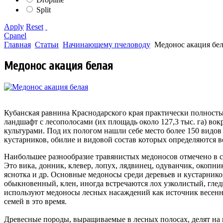
Split
Apply
Reset
Cpanel
Главная
Статьи
Начинающему пчеловоду
Медонос акация бел
Медонос акация белая
Кубанская равнина Краснодарского края практически полност
ландшафт с лесополосами (их площадь около 127,3 тыс. га) во
культурами. Под их пологом нашли себе место более 150 видо
кустарников, обилие и видовой состав которых определяются в
Наибольшее разнообразие травянистых медоносов отмечено в 
Это вика, донник, клевер, лопух, лядвинец, одуванчик, окопни
яснотка и др. Основные медоносы среди деревьев и кустарников
обыкновенный, клен, иногда встречаются лох узколистый, гле
используют медоносы лесных насаждений как источник весенне
семей в это время.
Древесные породы, выращиваемые в лесных полосах, делят на