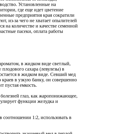
водство. Установленные на
итории, где еще идет цветение
венные предприятия края сократили
ют, из-за чего не хватает опылителей
ся на количестве и качестве семенной
астные пасеки, оплата работы
ароматом, в жидком виде светлый,
 плодового сахара (левулезы) в
 остается в жидком виде. Севший мед
о краев в узкую банку, он совершенно
ит пустая емкость.
 болезней глаз, как жаропонижающее,
гулирует функции желудка и
в соотношении 1:2, использовать в
астворить акациевый мед в теплой