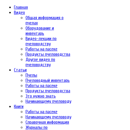
Главная
Видео
Общая информация о
пчелах
Оборудование и
инвентарь
Видео-лекции по
пчеловодству
Работы на пасеке
Продукты пчеловодства
Другое видео по
пчеловодству
Статьи
Пчелы
Пчеловодный инвентарь
Работы на пасеке
Продукты пчеловодства
Это нужно знать
Начинающему пчеловоду
Книги
Работы на пасеке
Начинающему пчеловоду
Справочная информация
Журналы по