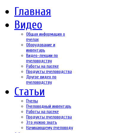
Главная
Видео
Общая информация о
пчелах
Оборудование и
инвентарь
Видео-лекции по
пчеловодству
Работы на пасеке
Продукты пчеловодства
Другое видео по
пчеловодству
Статьи
Пчелы
Пчеловодный инвентарь
Работы на пасеке
Продукты пчеловодства
Это нужно знать
Начинающему пчеловоду