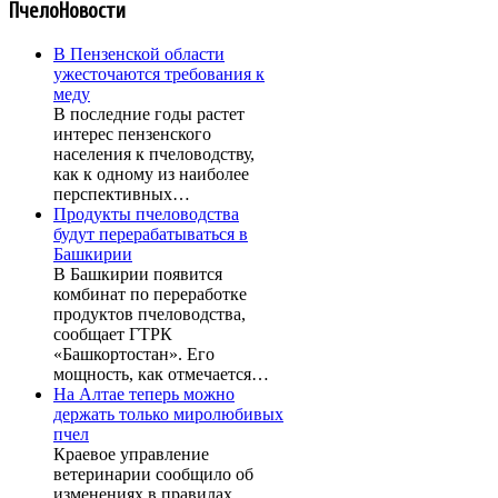
ПчелоНовости
В Пензенской области
ужесточаются требования к
меду
В последние годы растет
интерес пензенского
населения к пчеловодству,
как к одному из наиболее
перспективных…
Продукты пчеловодства
будут перерабатываться в
Башкирии
В Башкирии появится
комбинат по переработке
продуктов пчеловодства,
сообщает ГТРК
«Башкортостан». Его
мощность, как отмечается…
На Алтае теперь можно
держать только миролюбивых
пчел
Краевое управление
ветеринарии сообщило об
изменениях в правилах