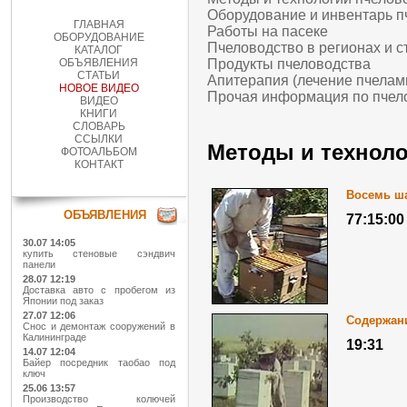
Оборудование и инвентарь п
ГЛАВНАЯ
Работы на пасеке
ОБОРУДОВАНИЕ
Пчеловодство в регионах и с
КАТАЛОГ
ОБЪЯВЛЕНИЯ
Продукты пчеловодства
СТАТЬИ
Апитерапия (лечение пчелам
НОВОЕ ВИДЕО
Прочая информация по пчел
ВИДЕО
КНИГИ
СЛОВАРЬ
ССЫЛКИ
Методы и технол
ФОТОАЛЬБОМ
КОНТАКТ
Восемь ша
ОБЪЯВЛЕНИЯ
77:15:00
30.07 14:05
купить стеновые сэндвич
панели
28.07 12:19
Доставка авто с пробегом из
Японии под заказ
27.07 12:06
Содержани
Снос и демонтаж сооружений в
Калининграде
19:31
14.07 12:04
Байер посредник таобао под
ключ
25.06 13:57
Производство колючей