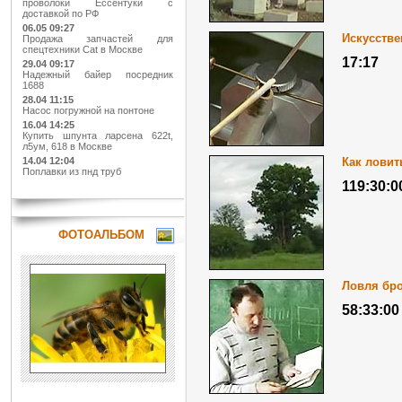
проволоки Ессентуки с
доставкой по РФ
06.05 09:27
Искусстве
Продажа запчастей для
спецтехники Cat в Москве
17:17
29.04 09:17
Надежный байер посредник
1688
28.04 11:15
Насос погружной на понтоне
16.04 14:25
Купить шпунта ларсена 622t,
л5ум, 618 в Москве
Как ловит
14.04 12:04
Поплавки из пнд труб
119:30:0
ФОТОАЛЬБОМ
Ловля бр
58:33:00