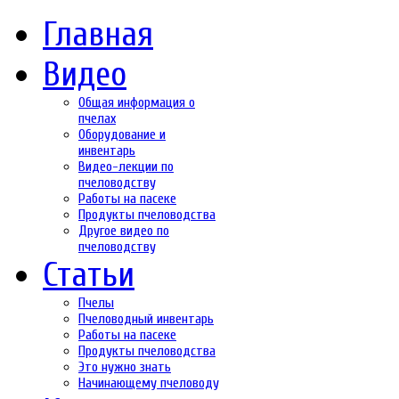
Главная
Видео
Общая информация о
пчелах
Оборудование и
инвентарь
Видео-лекции по
пчеловодству
Работы на пасеке
Продукты пчеловодства
Другое видео по
пчеловодству
Статьи
Пчелы
Пчеловодный инвентарь
Работы на пасеке
Продукты пчеловодства
Это нужно знать
Начинающему пчеловоду