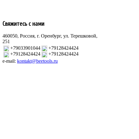
Свяжитесь с нами
460050, Россия, г. Оренбург, ул. Терешковой,
251
+79033901044
+79128424424
+79128424424
+79128424424
e-mail:
kontakt@beetools.ru