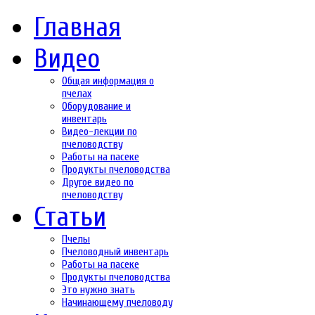
Главная
Видео
Общая информация о
пчелах
Оборудование и
инвентарь
Видео-лекции по
пчеловодству
Работы на пасеке
Продукты пчеловодства
Другое видео по
пчеловодству
Статьи
Пчелы
Пчеловодный инвентарь
Работы на пасеке
Продукты пчеловодства
Это нужно знать
Начинающему пчеловоду