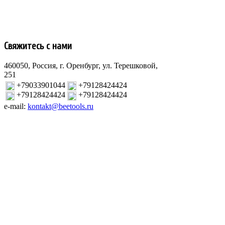
Свяжитесь с нами
460050, Россия, г. Оренбург, ул. Терешковой,
251
+79033901044
+79128424424
+79128424424
+79128424424
e-mail:
kontakt@beetools.ru