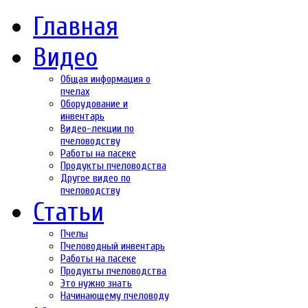
Главная
Видео
Общая информация о
пчелах
Оборудование и
инвентарь
Видео-лекции по
пчеловодству
Работы на пасеке
Продукты пчеловодства
Другое видео по
пчеловодству
Статьи
Пчелы
Пчеловодный инвентарь
Работы на пасеке
Продукты пчеловодства
Это нужно знать
Начинающему пчеловоду