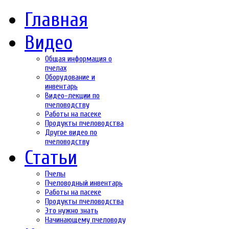
Главная
Видео
Общая информация о
пчелах
Оборудование и
инвентарь
Видео-лекции по
пчеловодству
Работы на пасеке
Продукты пчеловодства
Другое видео по
пчеловодству
Статьи
Пчелы
Пчеловодный инвентарь
Работы на пасеке
Продукты пчеловодства
Это нужно знать
Начинающему пчеловоду