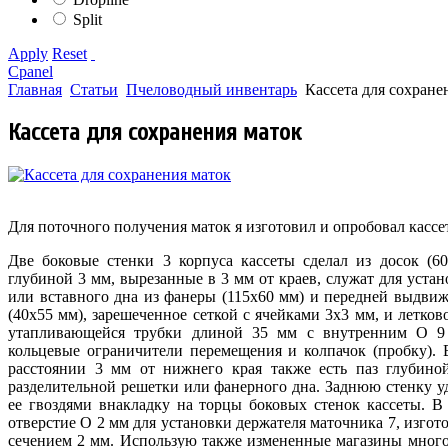
Split
Apply
Reset
Cpanel
Главная
Статьи
Пчеловодный инвентарь
Кассета для сохране
Кассета для сохранения маток
Для поточного получения маток я изготовил и опробовал кассе
Две боковые стенки 3 корпуса кассеты сделал из досок (
глубиной 3 мм, вырезанные в 3 мм от краев, служат для уста
или вставного дна из фанеры (115х60 мм) и передней выдвиж
(40х55 мм), зарешеченное сеткой с ячейками 3х3 мм, и летков
утапливающейся трубки длиной 35 мм с внутренним O 9 
кольцевые ограничители перемещения и колпачок (пробку). 
расстоянии 3 мм от нижнего края также есть паз глубин
разделительной решетки или фанерного дна. Заднюю стенку у
ее гвоздями внакладку на торцы боковых стенок кассеты. В
отверстие O 2 мм для установки держателя маточника 7, изго
сечением 2 мм. Использую также измененные магазины многок