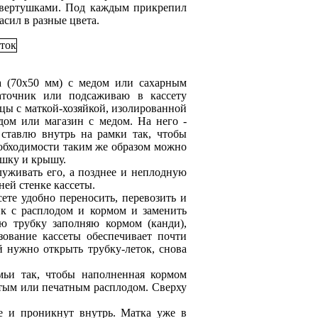
 вертушками. Под каждым прикрепил
сил в разные цвета.
а (70х50 мм) с медом или сахарным
аточник или подсаживаю в кассету
цы с маткой-хозяйкой, изолированной
дом или магазин с медом. На него -
 ставлю внутрь на рамки так, чтобы
еобходимости таким же образом можно
ушку и крышу.
уживать его, а позднее и неплодную
ней стенке кассеты.
ете удобно переносить, перевозить и
ик с расплодом и кормом и заменить
ю трубку заполняю кормом (канди),
ование кассеты обеспечивает почти
 нужно открыть трубку-леток, снова
емьи так, чтобы наполненная кормом
ытым или печатным расплодом. Сверху
ке и проникнут внутрь. Матка уже в