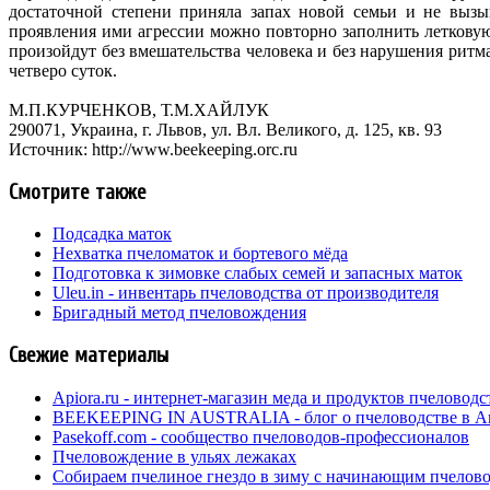
достаточной степени приняла запах новой семьи и не вызы
проявления ими агрессии можно повторно заполнить леткову
произойдут без вмешательства человека и без нарушения ритма
четверо суток.
М.П.КУРЧЕНКОВ, Т.М.ХАЙЛУК
290071, Украина, г. Львов, ул. Вл. Великого, д. 125, кв. 93
Источник: http://www.beekeeping.orc.ru
Смотрите также
Подсадка маток
Нехватка пчеломаток и бортевого мёда
Подготовка к зимовке слабых семей и запасных маток
Uleu.in - инвентарь пчеловодства от производителя
Бригадный метод пчеловождения
Свежие материалы
Apiora.ru - интернет-магазин меда и продуктов пчеловодс
BEEKEEPING IN AUSTRALIA - блог о пчеловодстве в А
Pasekoff.com - сообщество пчеловодов-профессионалов
Пчеловождение в ульях лежаках
Собираем пчелиное гнездо в зиму с начинающим пчелов