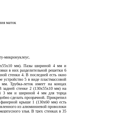
ния маток
ту-микронуклеус.
60х55х10 мм). Пазы шириной 4 мм и
новки в них разделительной решетки 6
ной стенки 4. В последней есть окно
ое устройство 5 в виде пластмассовой
мм. Трубка-леток имеет на концах
В задней стенке 2 (130х55х10 мм) на
ой 3 мм и шириной 4 мм для торца
добно сделать прозрачной. Прикрепил
 фанерной крыше 1 (130х60 мм) есть
товленного из алюминиевой проволоки
орпусного улья. В трех стенках в 35