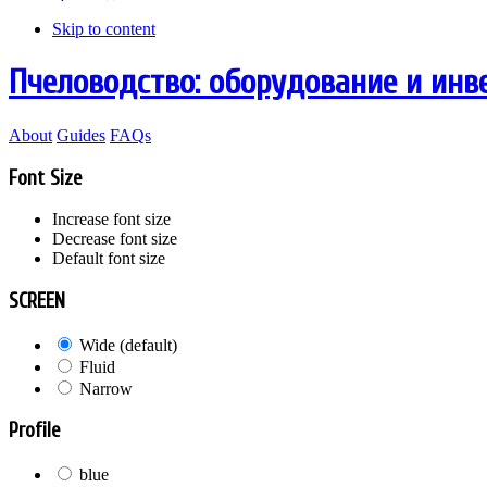
Skip to content
Пчеловодство: оборудование и инв
About
Guides
FAQs
Font Size
Increase font size
Decrease font size
Default font size
SCREEN
Wide (default)
Fluid
Narrow
Profile
blue