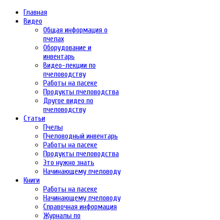
Главная
Видео
Общая информация о
пчелах
Оборудование и
инвентарь
Видео-лекции по
пчеловодству
Работы на пасеке
Продукты пчеловодства
Другое видео по
пчеловодству
Статьи
Пчелы
Пчеловодный инвентарь
Работы на пасеке
Продукты пчеловодства
Это нужно знать
Начинающему пчеловоду
Книги
Работы на пасеке
Начинающему пчеловоду
Справочная информация
Журналы по