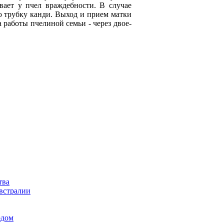
вает у пчел враждебности. В случае
ю трубку канди. Выход и прием матки
 работы пчелиной семьи - через двое-
тва
встралии
одом