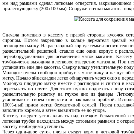
мм над рамками сделал летковые отверстия, закрывающиеся
прилетную доску (200х100 мм). Снаружи стенки магазина покра
Сначала помещаю в кассету с правой стороны кусочек сот
сиропом. Потом закрепляю в кольце держателя зрелый м
неплодную матку. На расплодный корпус семьи-воспитательни
разделительной решеткой, ставлю еще один корпус с распло
переоборудованный для осеменения маток магазин. Кассету
трубка-леток выходила в летковое отверстие магазина. При н
установить еще две кассеты. Сверху кладу утеплительную под
Молодые пчелы свободно пройдут к маточнику и начнут обсл
матку. Начало яйцекладки легко обнаружить через окно в перед
Молодую плодную матку вместе с расплодом и свитой в касс
пересылать по почте. Для этого нужно подрезать снизу сот
разделительную решетку на глухое дно из фанеры. Леткову
утапливаю в своем отверстии и закрываю пробкой. Использ
100%-ный прием матки безматочной семьей. Перед подсадкой
заполнить кормом, а затем вывинтить ее до упора.
Кассету следует устанавливать над гнездом безматочной с
летковая трубка находилась между сотовыми рамками с откр
кассету необходимо утеплить.
Через одни-двое суток пчелы съедят корм в летковой труб