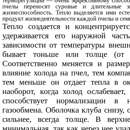
терморегуляции — очень эффективному способ
пчелы переносят суровые и длительные з
жизнеспособность. Тепло выделяется ими есте
продукт жизнедеятельности каждой пчелы и семь
Тепло создается и концентрирует
удерживается его наружной час
зависимости от температуры внешн
бывает тоньше или толще (о
Соответственно меняется и разме
влияние холода на пчел, тем компа
тем меньше он отдает тепла в о
наоборот, когда холод ослабевает,
способствует нормализации в 
газообмена. Оболочка клуба снизу, 
сильнее, всегда толще. В верхн
минимальная, так как через нее уда