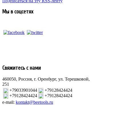
Подписаться на эту RSS-ленту
Мы в соцсетях
Свяжитесь с нами
460050, Россия, г. Оренбург, ул. Терешковой,
251
+79033901044
+79128424424
+79128424424
+79128424424
e-mail:
kontakt@beetools.ru