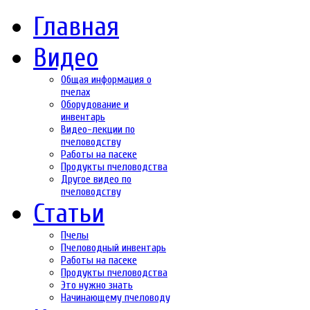
Главная
Видео
Общая информация о
пчелах
Оборудование и
инвентарь
Видео-лекции по
пчеловодству
Работы на пасеке
Продукты пчеловодства
Другое видео по
пчеловодству
Статьи
Пчелы
Пчеловодный инвентарь
Работы на пасеке
Продукты пчеловодства
Это нужно знать
Начинающему пчеловоду