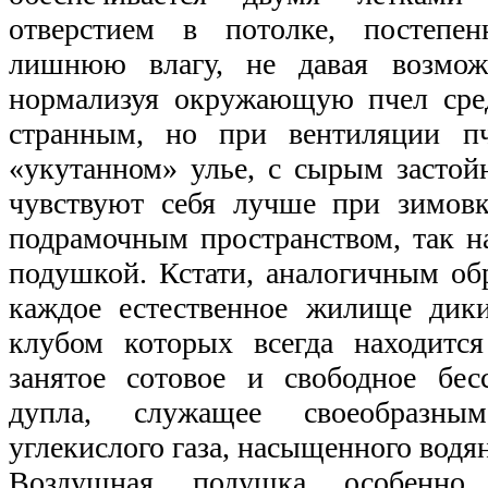
отверстием в потолке, постепе
лишнюю влагу, не давая возмож
нормализуя окружающую пчел сред
странным, но при вентиляции пч
«укутанном» улье, с сырым засто
чувствуют себя лучше при зимов
подрамочным пространством, так 
подушкой. Кстати, аналогичным об
каждое естественное жилище дик
клубом которых всегда находитс
занятое сотовое и свободное бес
дупла, служащее своеобразны
углекислого газа, насыщенного вод
Воздушная подушка особенно 