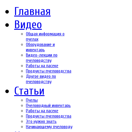
Главная
Видео
Общая информация о
пчелах
Оборудование и
инвентарь
Видео-лекции по
пчеловодству
Работы на пасеке
Продукты пчеловодства
Другое видео по
пчеловодству
Статьи
Пчелы
Пчеловодный инвентарь
Работы на пасеке
Продукты пчеловодства
Это нужно знать
Начинающему пчеловоду